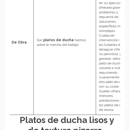
en su ejecución
ofrecerá grandes
problemas y
requerirá de
soluciones
específicas más
complejas.
Cualquier
Son
platos de ducha
hechos
intervención sobre
De Obra
sobre la marcha del trabajo.
las tuberías de
desagüe inferiores
no permitirá, por lo
generar, retirar el
plato de ducha y
volverlo a instalar
requiriendo
nuevamente hacer
otro plato de obra,
con su coste.
Suelen ofrecer
menores
prestaciones que
los platos de ducha
de resina.
Platos de ducha lisos y