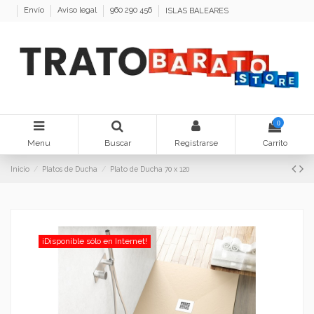
Envío
Aviso legal
960 290 456
ISLAS BALEARES
0
Menu
Buscar
Registrarse
Carrito
Inicio
Platos de Ducha
Plato de Ducha 70 x 120
¡Disponible sólo en Internet!