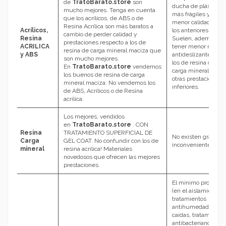
de
TratoBarato.store
son
ducha de plástico,
mucho mejores. Tenga en cuenta
más frágiles y de
que los acrílicos, de ABS o de
menor calidad que
Resina Acrílica son más baratos a
Acrílicos,
los anteriores.
cambio de perder calidad y
Resina
Suelen, además,
prestaciones respecto a los de
ACRILICA
tener menor nivel
resina de carga mineral maciza que
y ABS
antideslizante que
son mucho mejores.
los de resina de
En
TratoBarato.store
vendemos
carga mineral y
los buenos de resina de carga
otras prestaciones
mineral maciza: No vendemos los
inferiores.
de ABS, Acrílicos o de Resina
acrílica.
Los mejores, vendidos
en
TratoBarato.store
. CON
Resina
TRATAMIENTO SUPERFICIAL DE
No existen grandes
Carga
GEL COAT. No confundir con los de
inconvenientes.
mineral
resina acrílica! Materiales
novedosos que ofrecen las mejores
prestaciones.
El mínimo problem
(en el aislamiento,
tratamientos
antihumedad,
caídas, tratamiento
antibacteriano, etc.)