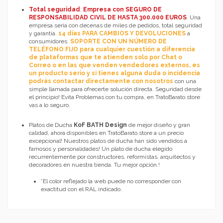
Total seguridad
:
Empresa con SEGURO DE
RESPONSABILIDAD CIVIL DE HASTA 300.000 EUROS
. Una
empresa seria con decenas de miles de pedidos, total seguridad
y garantía.
14 días PARA CAMBIOS Y DEVOLUCIONES
a
consumidores.
SOPORTE CON UN NÚMERO DE
TELÉFONO FIJO para cualquier cuestión a diferencia
de plataformas que te atienden solo por Chat o
Correo o en las que venden vendedores externos, es
un producto serio y si tienes alguna duda o incidencia
podrás contactar directamente con nosotros
con una
simple llamada para ofrecerte solución directa. Seguridad desde
el principio! Evita Problemas con tu compra, en TratoBarato.store
vas a lo seguro.
Platos de Ducha
KoF BATH Design
de mejor diseño y gran
calidad, ahora disponibles en TratoBarato.store a un precio
excepcional! Nuestros platos de ducha han sido vendidos a
famosos y personalidades! Un plato de ducha elegido
recurrentemente por constructores, reformistas, arquitectos y
decoradores en nuestra tienda. Tu mejor opción.!
*El color reflejado la web puede no corresponder con
exactitud con el RAL indicado.