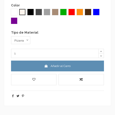
Color
Blanco RAL 9003
Crema RAL 1015
Negro RAL 9005
Gris Antracita RAL 7016
Gris Claro RAL 7035
Moka RAL 1019
Verde RAL 6037
Rojo RAL 3020
Naranja RAL 2000
Chocolate RAL 801
Azul RAL 50
Morado RAL 4005
Tipo de Material
Añadir al Carro