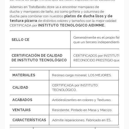
Además en TratoBarato.store va a encontrar
mamparas de
ducha
y
mamparas de baño
, así como
grifería
y
columnas de
ducha
para combinar con nuestros
platos de ducha lisos y de
textura pizarra
de distintos colores y tamaños con la mejor calidad
CERTIFICADA por
INSTITUTO TECNOLOGICO AIDIMME.
Generalmente es el propio fabrican
SELLO CE
que un tercero independiente hay
CERTIFICACIÓN DE CALIDAD
CERTIFICADOS por INSTITUTO TE
DE INSTITUTO TECNOLÓGICO
RECONOCIDO PRESTIGIO que garantiz
MATERIALES
Resinas carga mineral: LOS MEJORES.
CERTIFICADA por INSTITUTO
CALIDAD
TECNOLÓGICO.
ACABADOS
Antideslizantes en colores y Texturas.
VENTAJAS
Resistente, Pintado en Masa y Macizo.
CARACTERÍSTICAS
Admite reparaciones. Fabricado en ES.