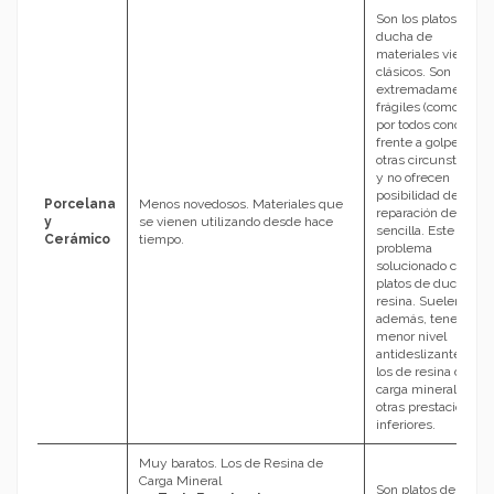
Son los platos de
ducha de
materiales viejos y
clásicos. Son
extremadamente
frágiles (como es
por todos conocido)
frente a golpes y
otras circunstancias
y no ofrecen
posibilidad de
Porcelana
Menos novedosos. Materiales que
reparación de forma
y
se vienen utilizando desde hace
sencilla. Este es un
Cerámico
tiempo.
problema
solucionado con los
platos de ducha de
resina. Suelen,
además, tener
menor nivel
antideslizante que
los de resina de
carga mineral y
otras prestaciones
inferiores.
Muy baratos. Los de Resina de
Carga Mineral
Son platos de