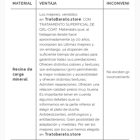
MATERIAL
VENTAJA
INCONVENIENT
Los mejores, vendidos
en
TratoBarato.store
.
CON
TRATAMIENTO SUPERFICIAL DE
GEL-COAT. Materiales que, al
trabajarse desde hace
aproximadamente 15-20 años,
incorporan las últimas mejoras y,
sin embargo, ya disponen de
suficiente tiempo de pruebas para
garantizar todas sus prestaciones.
Ofrecen distintos colores y texturas,
Resina de
son extraplanos (3cm) permitiendo
No existen grandes
carga
la mejor instalación y accesibilidad
inconvenientes.
mineral
y ofrecen distintas texturas.
Admiten reparaciones. Ofrecen una
relación calidad-precio muy buena.
Es importante tener en cuenta
algunos detalles que os
informamos en la parte inferior al
elegir el plato de ducha.
Antideslizantes, antifúngicos y
antibacterianos. Gran posibilidad de
adaptación y medidas. Por ser los
mejores son los que hemos elegido
en
Tratobarato.store