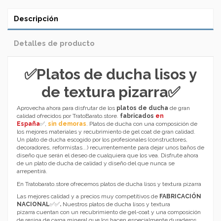
Descripción
Detalles de producto
✅
Platos de ducha lisos y
de textura pizarra
✅
Aprovecha ahora para disfrutar de los
platos de ducha
de gran
calidad ofrecidos por TratoBarato.store.
fabricados
en
España
✅
,
sin demoras
. Platos de ducha con una composición de
los mejores materiales y recubrimiento de gel coat de gran calidad.
Un plato de ducha escogido por los profesionales (constructores,
decoradores, reformistas...) recurrentemente para dejar unos baños de
diseño que serán el deseo de cualquiera que los vea. Disfrute ahora
de un plato de ducha de calidad y diseño del que nunca se
arrepentirá.
En Tratobarato.store ofrecemos
platos de ducha lisos y textura pizarra
Las mejores calidad y a precios muy competitivos de
FABRICACIÓN
NACIONAL
✅
✅
.
Nuestros
platos de ducha lisos y textura
pizarra
cuentan con un recubrimiento de gel-coat y una composición
de resina de carga mineral que los hacen especialmente duraderos.