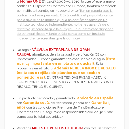
la
Norma UNE
EN 14527:2006+A1:2010, lo que ofrece la mayor
confianza. Dispone de Conformidad Europea, también certificada
por instituto tecnológico independiente (
Ten en cuenta que la
conformidad europea -sello CE- la certifica el propio fabricante
por lo que si no te indican que la ha certificado también un
instituto tecnológico independiente, no tienes garantía de un
tercero que acredita que la cumple. En nuestro caso disponen
de este certificado y tanto el fabricante como un instituto
independiente acreditan que la cumple
).
De regalo
VÁLVULA EXTRAPLANA DE GRAN
CAUDAL
atornillada, de alta calidad y certificación CE con
Conformidad Europea garantizando evacuar bien el agua
(Esto
es muy importante en un plato de ducha!)
. Evíta
problemas en el futuro!
Además REJILLA INOX DE REGALO
(no tapas o rejillas de plástico que se acaban
poniendo feas)
. EN OTRAS TIENDAS PAGAS HASTA 30
EUROS POR ESTOS ELEMENTOS Y EN NUESTRA WEB SON DE
REGALO, TENLO EN CUENTA!
Un producto certificado y garantizado
Fabricado en Españ
a
,
con
Garantía 100%
del fabricante y ahora con
Garantía 5
años
con las condiciones Premium de TratoBarato.store
(Contamos con un seguro de responsabilidad civil de 300.000
euros para tu total seguridad).
Vendidos
MILES DE PLATOS DE DUCHA
con total satisfacción