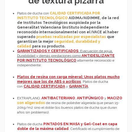
de textura pizarra
Platos de ducha con
CALIDAD CERTIFICADA POR
INSTITUTO TECNOLÓGICO
AIDIMA/AIDIMME, de la red
de Institutos Tecnológicos auspiciada por la
Generalitat Valenciana (instituto independiente
reconocido internacionalmente) con el IVACE al haber
superado
pruebas realizadas por especialistas
que
garantizan la mejor
seguridad, durabilidad y
calidad
para su producto.
GARANTIZADOS Y CERTIFICADOS
: Evacuación de agua,
Durabilidad y demás prestaciones como
ANTIDESLIZANTE
POR INSTITUTO TECNOLÓGICO
altamente reconocido e
independiente.
Platos de resina con carga mineral: Unos platos mucho
mejores que los de ABS o acrílicos
. Platos de ducha
con
CALIDAD CERTIFICADA
y
GARANTÍA
.
EXTRAPLANO,
ANTIBACTERIANO
,
ANTIFÚNGICO
y
MACIZO
:
No
son aligerados
de resina de poliéster aligerada que pesan 15-
20kg/m2 sino el doble (los buenos platos de ducha que duran
años sin problemas).
Platos de ducha
PINTADOS EN MASA y Gel-Coat en capa
doble de la máxima calidad
. Certificado el cumplimiento de