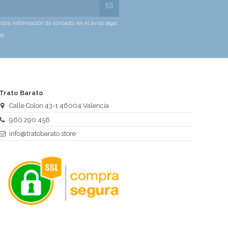
tra información de contacto en el aviso legal.
ad
Trato Barato
Calle Colon,43-1 46004 Valencia
960 290 456
info@tratobarato.store