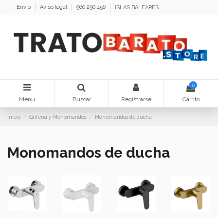
Envío
Aviso legal
960 290 456
ISLAS BALEARES
0
Menu
Buscar
Registrarse
Carrito
Inicio
Grifería y Monomandos
Monomandos de ducha
Monomandos de ducha