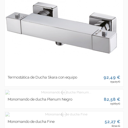
92,49 €
Termostática de Ducha Skara con equipo
154,15 €
82,58 €
Monomando de ducha Plenum Negro
137,63 €
52,27 €
Monomando de ducha Fine
87,12 €