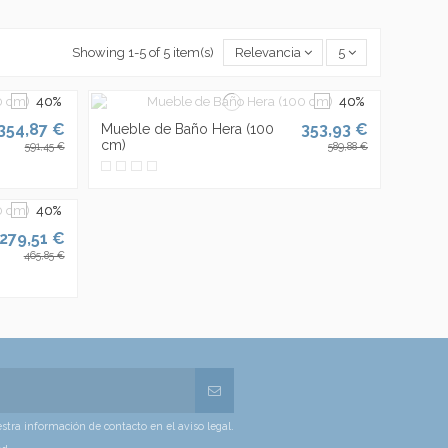
Showing 1-5 of 5 item(s)
Relevancia
5
354,87 €
353,93 €
Mueble de Baño Hera (100
cm)
591,45 €
589,88 €
279,51 €
465,85 €
tra información de contacto en el aviso legal.