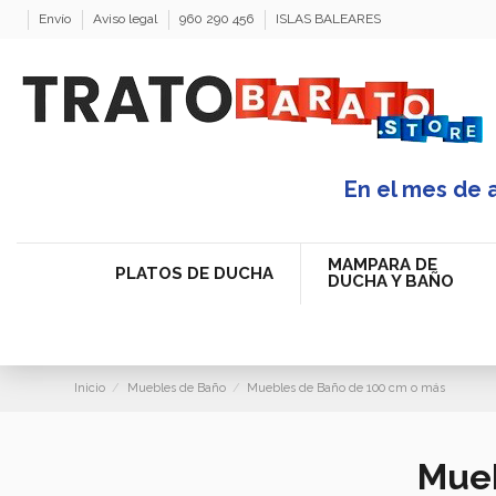
Envío
Aviso legal
960 290 456
ISLAS BALEARES
En el mes de 
MAMPARA DE
PLATOS DE DUCHA
DUCHA Y BAÑO
Inicio
Muebles de Baño
Muebles de Baño de 100 cm o más
Mueb