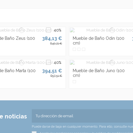
384,13 €
de Baño Zeus (100
Mueble de Baño Odin (100
cm)
640,21 €
394,51 €
e Baño Marta (100
Mueble de Baño Juno (100
cm)
657,51 €
e noticias
Puede darse de baja en cualquier momento. Para ello, consulte nues