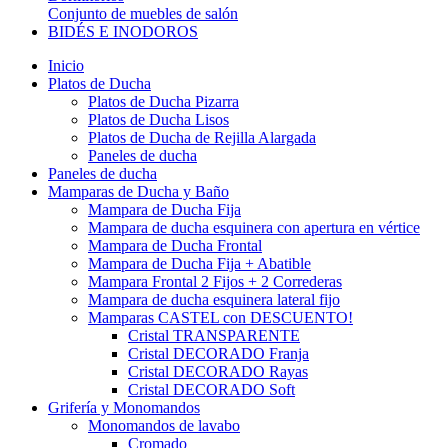
Conjunto de muebles de salón
BIDÉS E INODOROS
Inicio
Platos de Ducha
Platos de Ducha Pizarra
Platos de Ducha Lisos
Platos de Ducha de Rejilla Alargada
Paneles de ducha
Paneles de ducha
Mamparas de Ducha y Baño
Mampara de Ducha Fija
Mampara de ducha esquinera con apertura en vértice
Mampara de Ducha Frontal
Mampara de Ducha Fija + Abatible
Mampara Frontal 2 Fijos + 2 Correderas
Mampara de ducha esquinera lateral fijo
Mamparas CASTEL con DESCUENTO!
Cristal TRANSPARENTE
Cristal DECORADO Franja
Cristal DECORADO Rayas
Cristal DECORADO Soft
Grifería y Monomandos
Monomandos de lavabo
Cromado