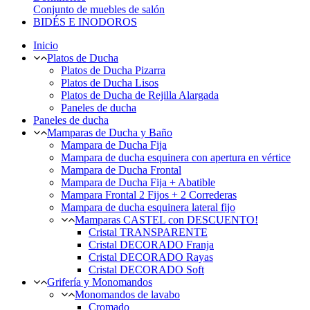
Conjunto de muebles de salón
BIDÉS E INODOROS
Inicio
Platos de Ducha
Platos de Ducha Pizarra
Platos de Ducha Lisos
Platos de Ducha de Rejilla Alargada
Paneles de ducha
Paneles de ducha
Mamparas de Ducha y Baño
Mampara de Ducha Fija
Mampara de ducha esquinera con apertura en vértice
Mampara de Ducha Frontal
Mampara de Ducha Fija + Abatible
Mampara Frontal 2 Fijos + 2 Correderas
Mampara de ducha esquinera lateral fijo
Mamparas CASTEL con DESCUENTO!
Cristal TRANSPARENTE
Cristal DECORADO Franja
Cristal DECORADO Rayas
Cristal DECORADO Soft
Grifería y Monomandos
Monomandos de lavabo
Cromado