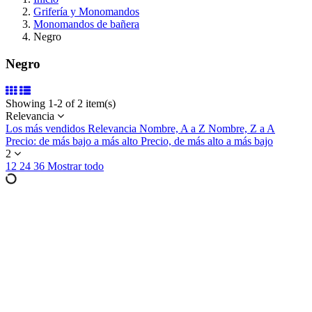
Grifería y Monomandos
Monomandos de bañera
Negro
Negro
Showing 1-2 of 2 item(s)
Relevancia
Los más vendidos
Relevancia
Nombre, A a Z
Nombre, Z a A
Precio: de más bajo a más alto
Precio, de más alto a más bajo
2
12
24
36
Mostrar todo