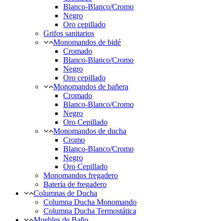
Blanco-Blanco/Cromo
Negro
Oro cepillado
Grifos sanitarios
Monomandos de bidé
Cromado
Blanco-Blanco/Cromo
Negro
Oro cepillado
Monomandos de bañera
Cromado
Blanco-Blanco/Cromo
Negro
Oro Cepillado
Monomandos de ducha
Cromo
Blanco-Blanco/Cromo
Negro
Oro Cepillado
Monomandos fregadero
Batería de fregadero
Columnas de Ducha
Columna Ducha Monomando
Columna Ducha Termostática
Muebles de Baño