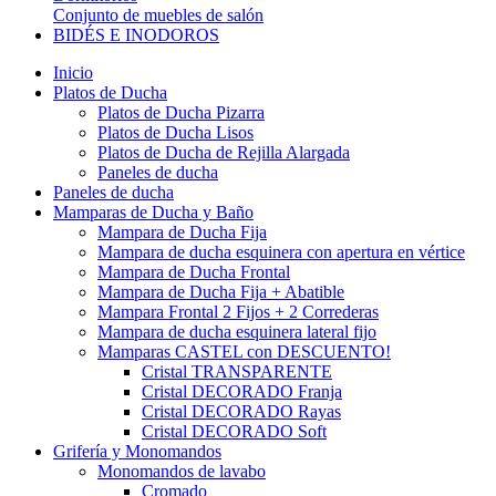
Conjunto de muebles de salón
BIDÉS E INODOROS
Inicio
Platos de Ducha
Platos de Ducha Pizarra
Platos de Ducha Lisos
Platos de Ducha de Rejilla Alargada
Paneles de ducha
Paneles de ducha
Mamparas de Ducha y Baño
Mampara de Ducha Fija
Mampara de ducha esquinera con apertura en vértice
Mampara de Ducha Frontal
Mampara de Ducha Fija + Abatible
Mampara Frontal 2 Fijos + 2 Correderas
Mampara de ducha esquinera lateral fijo
Mamparas CASTEL con DESCUENTO!
Cristal TRANSPARENTE
Cristal DECORADO Franja
Cristal DECORADO Rayas
Cristal DECORADO Soft
Grifería y Monomandos
Monomandos de lavabo
Cromado