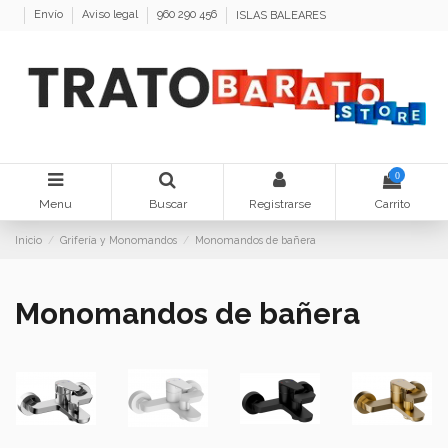
Envío
Aviso legal
960 290 456
ISLAS BALEARES
0
Menu
Buscar
Registrarse
Carrito
Inicio
Grifería y Monomandos
Monomandos de bañera
Monomandos de bañera