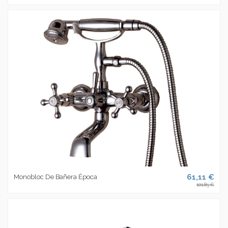
61,11 €
Monobloc De Bañera Época
101,85 €