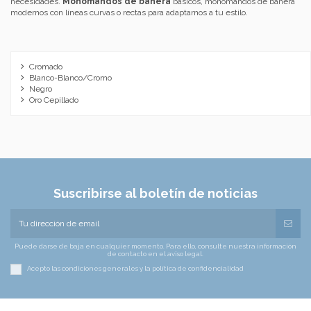
necesidades.
Monomandos de bañera
básicos, monomandos de bañera
modernos con líneas curvas o rectas para adaptarnos a tu estilo.
Cromado
Blanco-Blanco/Cromo
Negro
Oro Cepillado
Suscribirse al boletín de noticias
Puede darse de baja en cualquier momento. Para ello, consulte nuestra información
de contacto en el aviso legal.
Acepto las condiciones generales y la política de confidencialidad