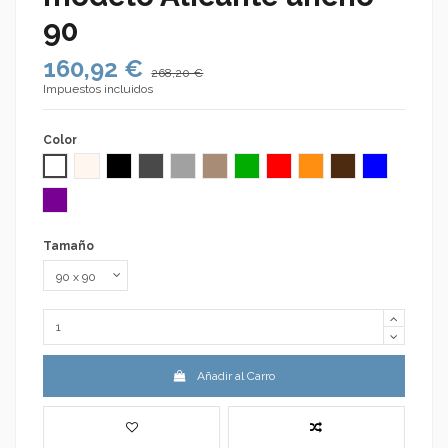
90
160,92 €
268,20 €
Impuestos incluidos
Color
Blanco RAL 9003
Crema RAL 1015
Negro RAL 9005
Gris Antracita RAL 7016
Gris Claro RAL 7035
Moka RAL 1019
Verde RAL 6037
Rojo RAL 3020
Naranja RAL 2000
Chocolate RAL 801
Azul RAL 50
Morado RAL 4005
Tamaño
Añadir al Carro