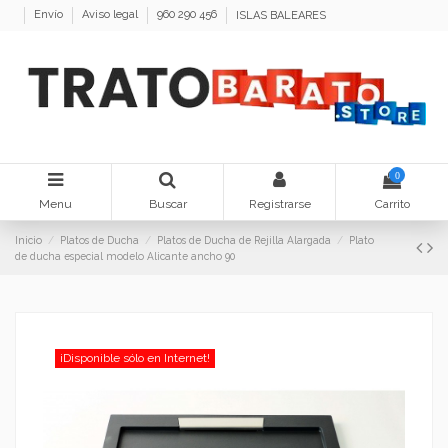
Envío
Aviso legal
960 290 456
ISLAS BALEARES
0
Menu
Buscar
Registrarse
Carrito
Inicio
Platos de Ducha
Platos de Ducha de Rejilla Alargada
Plato
de ducha especial modelo Alicante ancho 90
¡Disponible sólo en Internet!