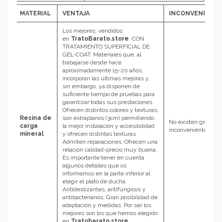
MATERIAL
VENTAJA
INCONVENIENT
Los mejores, vendidos
en
TratoBarato.store
.
CON
TRATAMIENTO SUPERFICIAL DE
GEL-COAT. Materiales que, al
trabajarse desde hace
aproximadamente 15-20 años,
incorporan las últimas mejoras y,
sin embargo, ya disponen de
suficiente tiempo de pruebas para
garantizar todas sus prestaciones.
Ofrecen distintos colores y texturas,
Resina de
son extraplanos (3cm) permitiendo
No existen grandes
carga
la mejor instalación y accesibilidad
inconvenientes.
mineral
y ofrecen distintas texturas.
Admiten reparaciones. Ofrecen una
relación calidad-precio muy buena.
Es importante tener en cuenta
algunos detalles que os
informamos en la parte inferior al
elegir el plato de ducha.
Antideslizantes, antifúngicos y
antibacterianos. Gran posibilidad de
adaptación y medidas. Por ser los
mejores son los que hemos elegido
en
Tratobarato.store