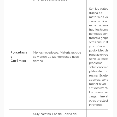
Son los platos de
ducha de
materiales viejos y
clásicos. Son
extremadamente
frágiles (como es
por todos conocido)
frente a golpes y
otras circunstancias
y no ofrecen
posibilidad de
Porcelana
Menos novedosos. Materiales que
reparación de forma
y
se vienen utilizando desde hace
sencilla. Este es un
Cerámico
tiempo.
problema
solucionado con los
platos de ducha de
resina. Suelen,
además, tener
menor nivel
antideslizante que
los de resina de
carga mineral y
otras prestaciones
inferiores.
Muy baratos. Los de Resina de