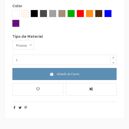
Color
Blanco RAL 9003
Crema RAL 1015
Negro RAL 9005
Gris Antracita RAL 7016
Gris Claro RAL 7035
Moka RAL 1019
Verde RAL 6037
Rojo RAL 3020
Naranja RAL 2000
Chocolate RAL 801
Azul RAL 50
Morado RAL 4005
Tipo de Material
Añadir al Carro