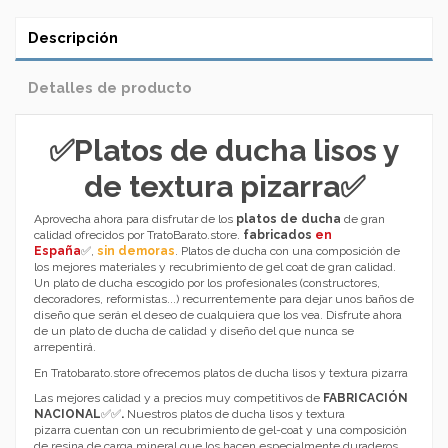
Descripción
Detalles de producto
✅
Platos de ducha lisos y
de textura pizarra
✅
Aprovecha ahora para disfrutar de los
platos de ducha
de gran
calidad ofrecidos por TratoBarato.store.
fabricados
en
España
✅
,
sin demoras
. Platos de ducha con una composición de
los mejores materiales y recubrimiento de gel coat de gran calidad.
Un plato de ducha escogido por los profesionales (constructores,
decoradores, reformistas...) recurrentemente para dejar unos baños de
diseño que serán el deseo de cualquiera que los vea. Disfrute ahora
de un plato de ducha de calidad y diseño del que nunca se
arrepentirá.
En Tratobarato.store ofrecemos
platos de ducha lisos y textura pizarra
Las mejores calidad y a precios muy competitivos de
FABRICACIÓN
NACIONAL
✅
✅
.
Nuestros
platos de ducha lisos y textura
pizarra
cuentan con un recubrimiento de gel-coat y una composición
de resina de carga mineral que los hacen especialmente duraderos.