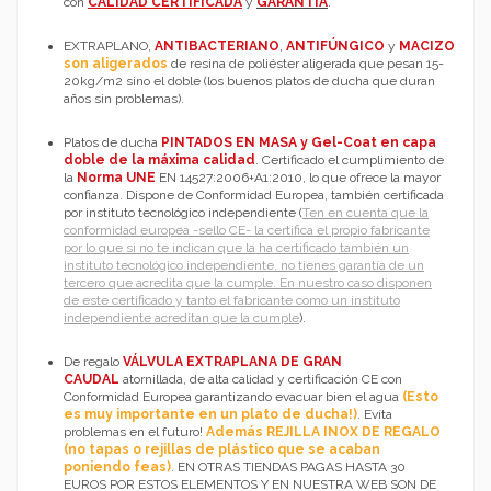
con
CALIDAD CERTIFICADA
y
GARANTÍA
.
EXTRAPLANO,
ANTIBACTERIANO
,
ANTIFÚNGICO
y
MACIZO
:
No
son aligerados
de resina de poliéster aligerada que pesan 15-
20kg/m2 sino el doble (los buenos platos de ducha que duran
años sin problemas).
Platos de ducha
PINTADOS EN MASA y Gel-Coat en capa
doble de la máxima calidad
. Certificado el cumplimiento de
la
Norma UNE
EN 14527:2006+A1:2010, lo que ofrece la mayor
confianza. Dispone de Conformidad Europea, también certificada
por instituto tecnológico independiente (
Ten en cuenta que la
conformidad europea -sello CE- la certifica el propio fabricante
por lo que si no te indican que la ha certificado también un
instituto tecnológico independiente, no tienes garantía de un
tercero que acredita que la cumple. En nuestro caso disponen
de este certificado y tanto el fabricante como un instituto
independiente acreditan que la cumple
).
De regalo
VÁLVULA EXTRAPLANA DE GRAN
CAUDAL
atornillada, de alta calidad y certificación CE con
Conformidad Europea garantizando evacuar bien el agua
(Esto
es muy importante en un plato de ducha!)
. Evíta
problemas en el futuro!
Además REJILLA INOX DE REGALO
(no tapas o rejillas de plástico que se acaban
poniendo feas)
. EN OTRAS TIENDAS PAGAS HASTA 30
EUROS POR ESTOS ELEMENTOS Y EN NUESTRA WEB SON DE