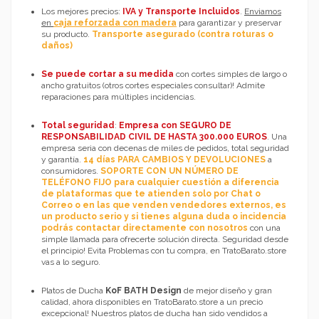
Los mejores precios:
IVA y Transporte Incluidos
.
Enviamos
en
caja reforzada con madera
para garantizar y preservar
su producto.
Transporte asegurado (contra roturas o
daños)
Se puede cortar a su medida
con cortes simples de largo o
ancho gratuitos (otros cortes especiales consultar)! Admite
reparaciones para múltiples incidencias.
Total seguridad
:
Empresa con SEGURO DE
RESPONSABILIDAD CIVIL DE HASTA 300.000 EUROS
. Una
empresa seria con decenas de miles de pedidos, total seguridad
y garantía.
14 días PARA CAMBIOS Y DEVOLUCIONES
a
consumidores.
SOPORTE CON UN NÚMERO DE
TELÉFONO FIJO para cualquier cuestión a diferencia
de plataformas que te atienden solo por Chat o
Correo o en las que venden vendedores externos, es
un producto serio y si tienes alguna duda o incidencia
podrás contactar directamente con nosotros
con una
simple llamada para ofrecerte solución directa. Seguridad desde
el principio! Evita Problemas con tu compra, en TratoBarato.store
vas a lo seguro.
Platos de Ducha
KoF BATH Design
de mejor diseño y gran
calidad, ahora disponibles en TratoBarato.store a un precio
excepcional! Nuestros platos de ducha han sido vendidos a