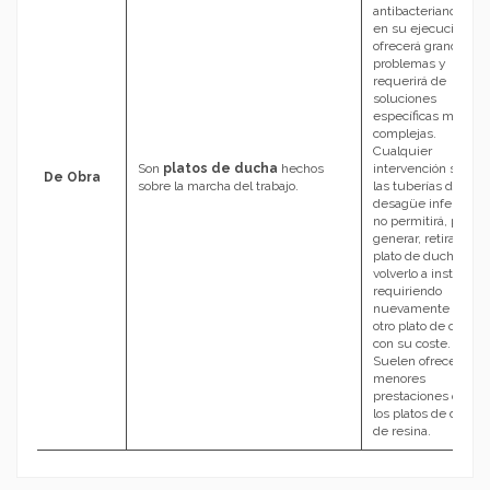
antibacteriano, etc.)
en su ejecución
ofrecerá grandes
problemas y
requerirá de
soluciones
específicas más
complejas.
Cualquier
Son
platos de ducha
hechos
intervención sobre
De Obra
sobre la marcha del trabajo.
las tuberías de
desagüe inferiores
no permitirá, por lo
generar, retirar el
plato de ducha y
volverlo a instalar
requiriendo
nuevamente hacer
otro plato de obra,
con su coste.
Suelen ofrecer
menores
prestaciones que
los platos de ducha
de resina.