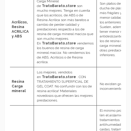
Carga Mineral
Son platos de
de
TratoBarato.store
son
ducha de plástico,
mucho mejores. Tenga en cuenta
más frágiles y de
que los acrílicos, de ABS o de
menor calidad que
Resina Acrílica son más baratos a
Acrílicos,
los anteriores.
cambio de perder calidad y
Resina
Suelen, además,
prestaciones respecto a los de
ACRILICA
tener menor nivel
resina de carga mineral maciza que
y ABS
antideslizante que
son mucho mejores.
los de resina de
En
TratoBarato.store
vendemos
carga mineral y
los buenos de resina de carga
otras prestaciones
mineral maciza: No vendemos los
inferiores.
de ABS, Acrílicos o de Resina
acrílica.
Los mejores, vendidos
en
TratoBarato.store
. CON
Resina
TRATAMIENTO SUPERFICIAL DE
No existen grandes
Carga
GEL COAT. No confundir con los de
inconvenientes.
mineral
resina acrílica! Materiales
novedosos que ofrecen las mejores
prestaciones.
El mínimo problem
(en el aislamiento,
tratamientos
antihumedad,
caídas, tratamiento