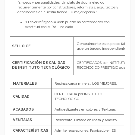
famosos y personalidades! Un plato de ducha elegido
recurrentemente por constructores, reformistas, arquitectos y
decoradores en nuestra tienda. Tu mejor opción.!
*El color reflejado la web puede no corresponder con
exactitud con el RAL indicado.
Generalmente es el propio fabrican
SELLO CE
que un tercero independiente hay
CERTIFICACIÓN DE CALIDAD
CERTIFICADOS por INSTITUTO TE
DE INSTITUTO TECNOLÓGICO
RECONOCIDO PRESTIGIO que garantiz
MATERIALES
Resinas carga mineral: LOS MEJORES.
CERTIFICADA por INSTITUTO
CALIDAD
TECNOLÓGICO.
ACABADOS
Antideslizantes en colores y Texturas.
VENTAJAS
Resistente, Pintado en Masa y Macizo.
CARACTERÍSTICAS
Admite reparaciones. Fabricado en ES.