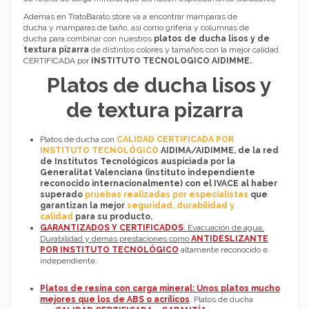
Además en TratoBarato.store va a encontrar
mamparas de
ducha
y
mamparas de baño
, así como
grifería
y
columnas de
ducha
para combinar con nuestros
platos de ducha lisos y de
textura pizarra
de distintos colores y tamaños con la mejor calidad
CERTIFICADA por
INSTITUTO TECNOLOGICO AIDIMME.
Platos de ducha lisos y
de textura pizarra
Platos de ducha con
CALIDAD CERTIFICADA POR
INSTITUTO TECNOLÓGICO
AIDIMA/AIDIMME, de la red
de Institutos Tecnológicos auspiciada por la
Generalitat Valenciana (instituto independiente
reconocido internacionalmente) con el IVACE al haber
superado
pruebas realizadas por especialistas
que
garantizan la mejor
seguridad, durabilidad y
calidad
para su producto.
GARANTIZADOS Y CERTIFICADOS
: Evacuación de agua,
Durabilidad y demás prestaciones como
ANTIDESLIZANTE
POR INSTITUTO TECNOLÓGICO
altamente reconocido e
independiente.
Platos de resina con carga mineral: Unos platos mucho
mejores que los de ABS o acrílicos
. Platos de ducha