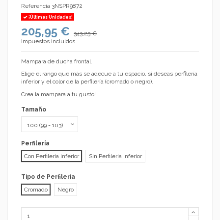
Referencia
3NSPR9872
¡Últimas Unidades!
205,95 €
343,25 €
Impuestos incluidos
Mampara de ducha frontal.
Elige el rango que más se adecue a tu espacio, si deseas perfilería
inferior y el color de la perfilería (cromado o negro).
Crea la mampara a tu gusto!
Tamaño
Perfilería
Con Perfileria inferior
Sin Perfileria inferior
Tipo de Perfileria
Cromado
Negro