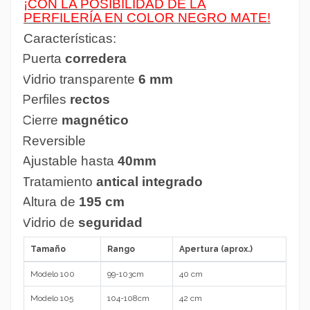
¡CON LA POSIBILIDAD DE LA
PERFILERÍA EN COLOR NEGRO MATE!
Características:
·
Puerta
corredera
·
Vidrio transparente
6 mm
·
Perfiles
rectos
·
Cierre
magnético
·
Reversible
·
Ajustable hasta
40mm
·
Tratamiento
antical integrado
·
Altura de
195 cm
·
Vidrio de
seguridad
Tamaño
Rango
Apertura (aprox.)
Modelo 100
99-103cm
40 cm
Modelo 105
104-108cm
42 cm