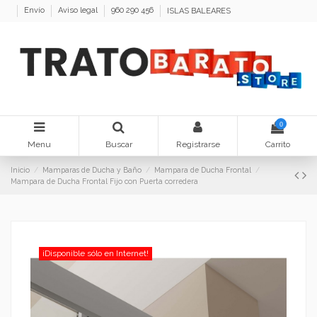
Envío
Aviso legal
960 290 456
ISLAS BALEARES
0
Menu
Buscar
Registrarse
Carrito
Inicio
Mamparas de Ducha y Baño
Mampara de Ducha Frontal
Mampara de Ducha Frontal Fijo con Puerta corredera
¡Disponible sólo en Internet!